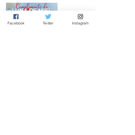
Facebook
Twitter
Instagram
Datos de contacto
Costa Caribe Beach Hotel & Resort, Nueva
Esparta, Venezuela
04248813937
res@costacaribehotel.com